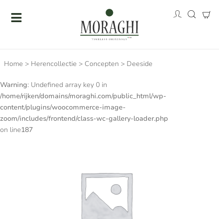
Home
>
Herencollectie
>
Concepten
>
Deeside
Warning
: Undefined array key 0 in
/home/rijken/domains/moraghi.com/public_html/wp-
content/plugins/woocommerce-image-
zoom/includes/frontend/class-wc-gallery-loader.php
on line
187