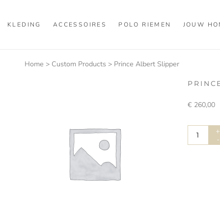
KLEDING
ACCESSOIRES
POLO RIEMEN
JOUW HO
Home
>
Custom Products
>
Prince Albert Slipper
PRINC
€
260,00
Prince
-
Albert
Slipper
aantal