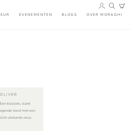
IEUR
EVENEMENTEN
BLOGS
OVER MORAGHI
OLIVER
Een klassiek, slank
ogende leest met een
licht vierkante neus