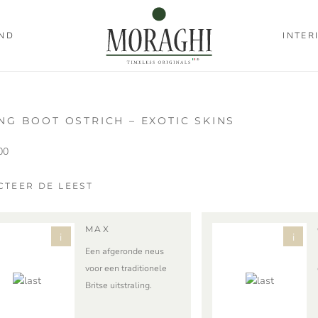
ND
INTER
ING BOOT OSTRICH – EXOTIC SKINS
00
CTEER DE LEEST
MAX
i
i
Een afgeronde neus
voor een traditionele
Britse uitstraling.