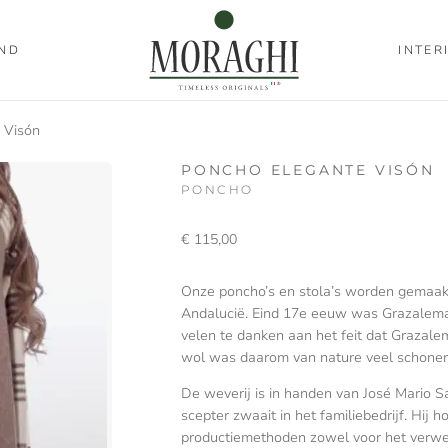
ND
INTER
 Visón
PONCHO ELEGANTE VISÓN
PONCHO
€
115,00
Onze poncho’s en stola’s worden gemaakt
Andalucië. Eind 17e eeuw was Grazalema
velen te danken aan het feit dat Grazale
wol was daarom van nature veel schoner
De weverij is in handen van José Mario 
scepter zwaait in het familiebedrijf. Hij 
productiemethoden zowel voor het verwer