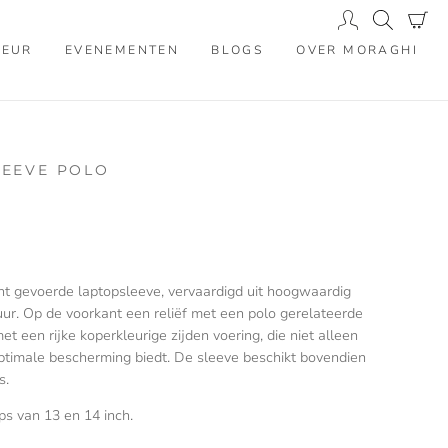
IEUR
EVENEMENTEN
BLOGS
OVER MORAGHI
LEEVE POLO
cht gevoerde laptopsleeve, vervaardigd uit hoogwaardig
uur. Op de voorkant een reliëf met een polo gerelateerde
t een rijke koperkleurige zijden voering, die niet alleen
 optimale bescherming biedt. De sleeve beschikt bovendien
s.
ops van 13 en 14 inch.