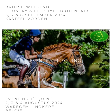
BRITISH WEEKEND
COUNTRY & LIFESTYLE BUITENFAIR
6, 7 & 8 SEPTEMBER 2024
KASTEEL VORDEN
EVENTING L’EQUINO
2, 3 & 4 AUGUSTUS 2024
WAREGEM – NOKERE
BELGIË