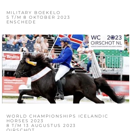
MILITARY BOEKELO
5 T/M 8 OKTOBER 2023
ENSCHEDE
WORLD CHAMPIONSHIPS ICELANDIC
HORSES 2023
8 T/M 13 AUGUSTUS 2023
OIRSCHOT